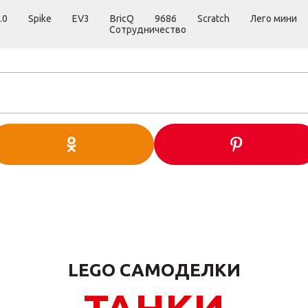
.0
Spike
EV3
BricQ
9686
Scratch
Лего мини
Сотрудничество
LEGO САМОДЕЛКИ