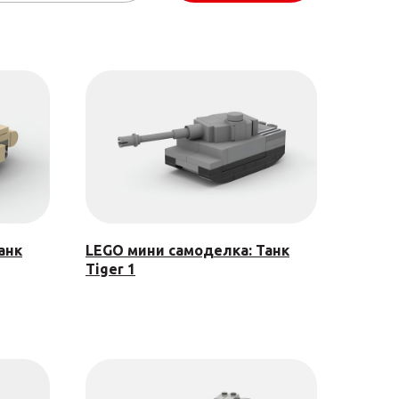
анк
LEGO мини самоделка: Танк
Tiger 1