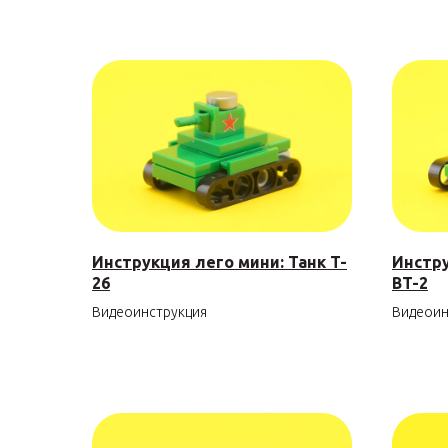
Инструкция лего мини: Танк T-
Инстру
26
BT-2
Видеоинструкция
Видеоин