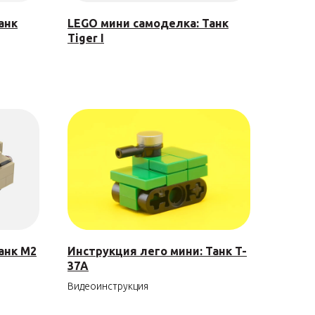
анк
LEGO мини самоделка: Танк
Tiger I
анк M2
Инструкция лего мини: Танк T-
37A
Видеоинструкция