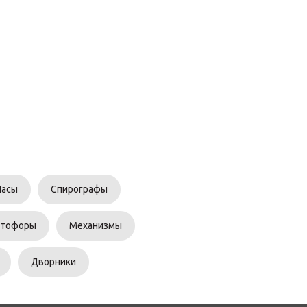
Часы
Спирографы
етофоры
Механизмы
Дворники