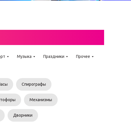
GO WEDO
орт
Музыка
Праздники
Прочее
Часы
Спирографы
етофоры
Механизмы
Дворники