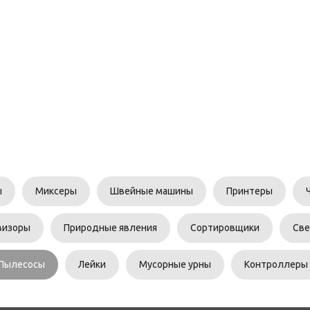
ы
Миксеры
Швейные машины
Принтеры
визоры
Природные явления
Сортировщики
Св
Пылесосы
Лейки
Мусорные урны
Контроллеры