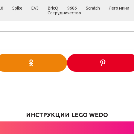
.0
Spike
EV3
BricQ
9686
Scratch
Лего мини
Сотрудничество
ИНСТРУКЦИИ LEGO WEDO
НЬ ВЛЮБЛЁН