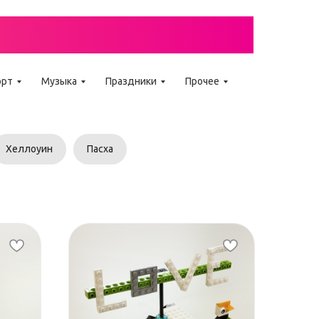
GO WEDO
орт
Музыка
Праздники
Прочее
Хеллоуин
Пасха