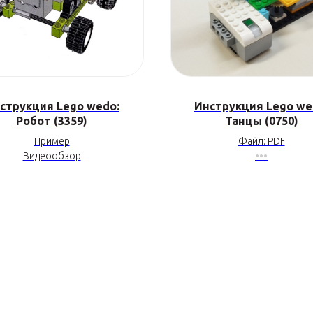
струкция Lego wedo:
Инструкция Lego we
Робот (3359)
Танцы (0750)
Пример
Файл: PDF
Видеообзор
•••