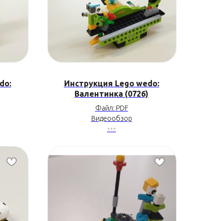
do:
Инструкция Lego wedo:
Валентинка (0726)
Файл: PDF
Видеообзор
•••