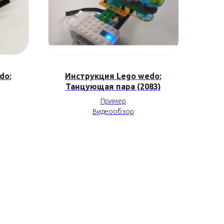
do:
Инструкция Lego wedo:
Танцующая пара (2083)
Пример
Видеообзор