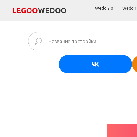
Wedo 2.0
Wedo 1
LEGОО
WEDОО
ДЕ