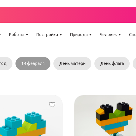
Г ИНСТРУКЦИЙ LE
Роботы
Постройки
Природа
Человек
Сп
год
14 февраля
День матери
День флага