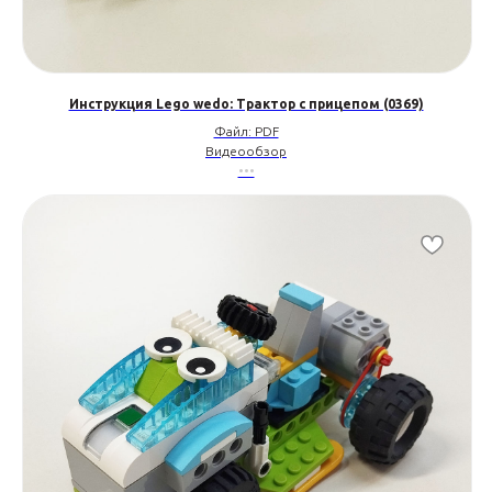
Инструкция Lego wedo: Трактор с прицепом (0369)
Файл: PDF
Видеообзор
•••