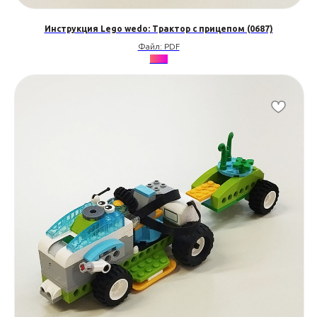
Инструкция Lego wedo: Трактор с прицепом (0687)
Файл: PDF
•••••