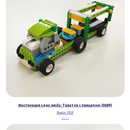
Инструкция Lego wedo: Трактор с прицепом (0689)
Файл: PDF
•••••