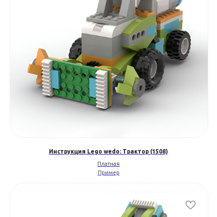
Инструкция Lego wedo: Трактор (1508)
Платная
Пример