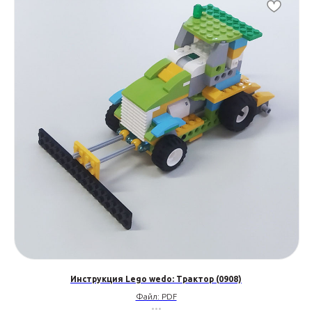
Инструкция Lego wedo: Трактор (0908)
Файл: PDF
•••