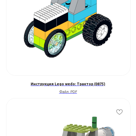
Инструкция Lego wedo: Трактор (0875)
Файл: PDF