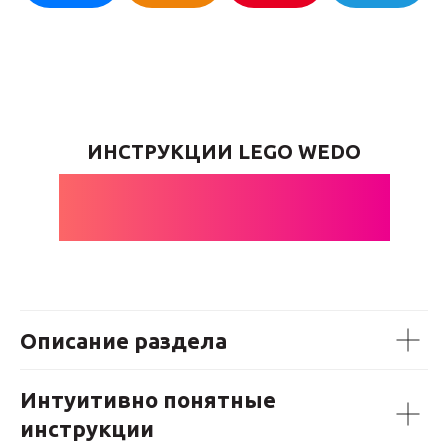
ИНСТРУКЦИИ LEGO WEDO
ТРАКТОРЫ
Описание раздела
Интуитивно понятные
инструкции