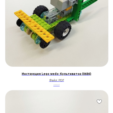
Инструкция Lego wedo: Культиватор (0686)
Файл: PDF
•••••