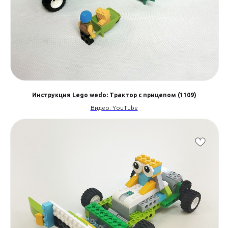
Инструкция Lego wedo: Трактор с прицепом (1109)
Видео: YouTube