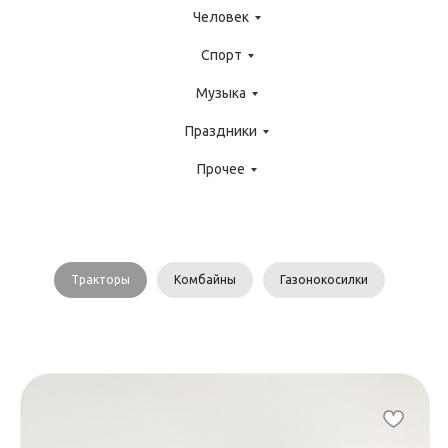
Человек
Спорт
Музыка
Праздники
Прочее
Тракторы
Комбайны
Газонокосилки