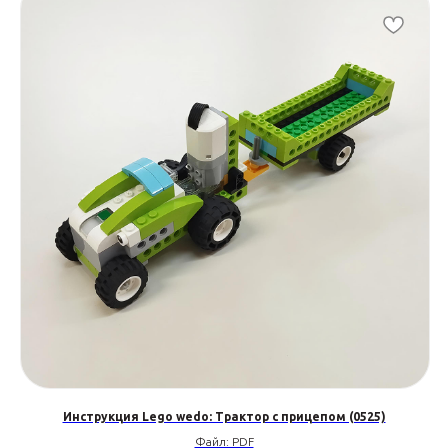
Инструкция Lego wedo: Трактор с прицепом (0525)
Файл: PDF