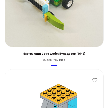
Инструкция Lego wedo: Бульдозер (1648)
Видео: YouTube
•••••