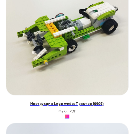
Инструкция Lego wedo: Трактор (0909)
Файл: PDF
•••