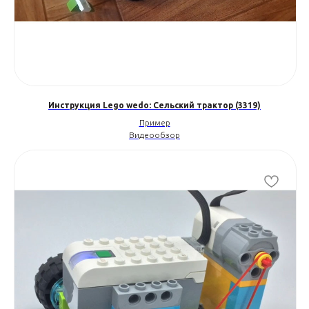
Инструкция Lego wedo: Сельский трактор (3319)
Пример
Видеообзор