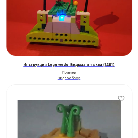
Инструкция Lego wedo: Ведьма и тыква (2281)
Пример
Видеообзор