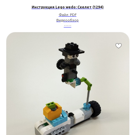
Инструкция Lego wedo: Скелет (1294)
Файл: PDF
Видеообзор
•••••