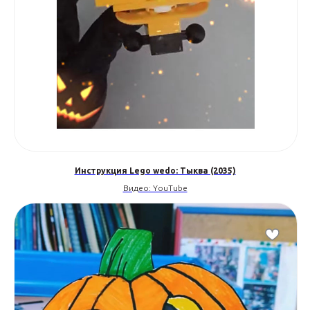
Инструкция Lego wedo: Тыква (2035)
Видео: YouTube