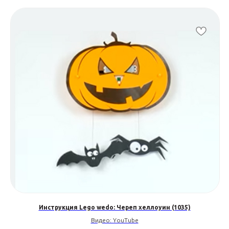
Инструкция Lego wedo: Череп хеллоуин (1035)
Видео: YouTube