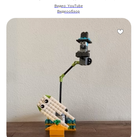
Видео: YouTube
Видеообзор