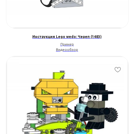
Инструкция Lego wedo: Череп (1483)
Пример
Видеообзор