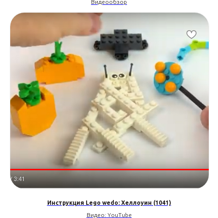
Видеообзор
Инструкция Lego wedo: Хеллоуин (1041)
Видео: YouTube