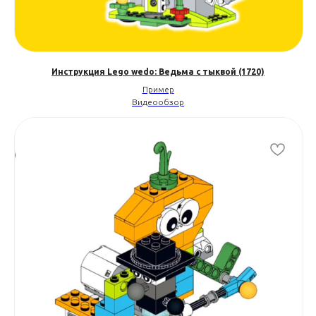
Инструкция Lego wedo: Ведьма с тыквой (1720)
Пример
Видеообзор