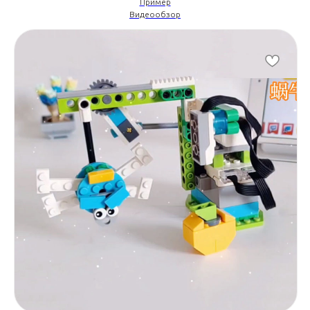
Пример
Видеообзор