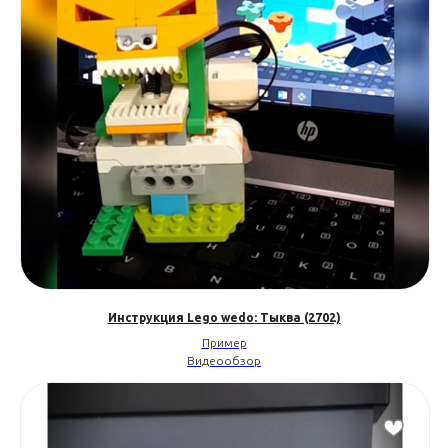
Инструкция Lego wedo: Тыква (2702)
Пример
Видеообзор