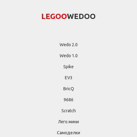
LEGОО
WEDОО
Wedo 2.0
Wedo 1.0
Spike
EV3
BricQ
9686
Scratch
Лего мини
Самоделки