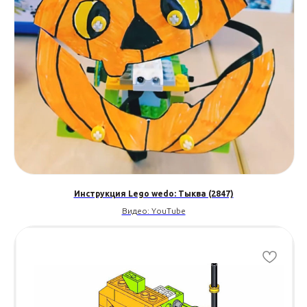
Инструкция Lego wedo: Тыква (2847)
Видео: YouTube