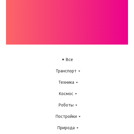
КАТАЛОГ
ИНСТРУКЦИЙ
LEGO WEDO
✦ Все
Транспорт
Техника
Космос
Роботы
Постройки
Природа