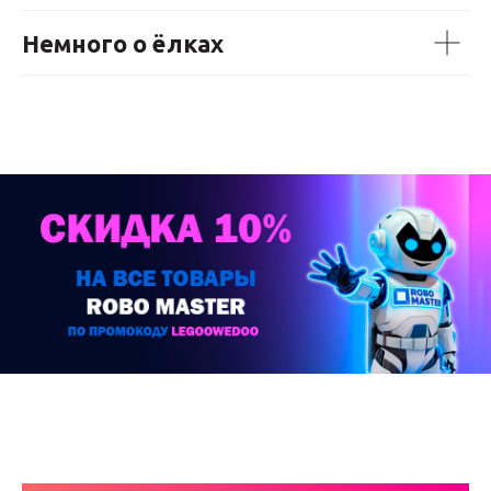
Немного о ёлках