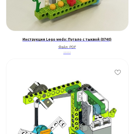
Инструкция Lego wedo: Пугало с тыквой (0740)
Файл: PDF
•••••