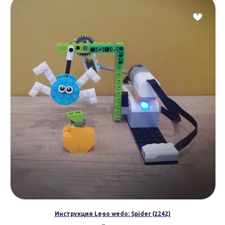
Инструкция Lego wedo: Spider (2242)