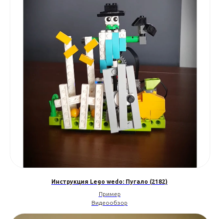
Инструкция Lego wedo: Пугало (2182)
Пример
Видеообзор