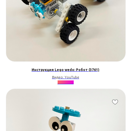
Инструкция Lego wedo: Робот (3761)
Видео: YouTube
★★★★★