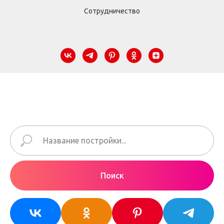
Сотрудничество
Поиск