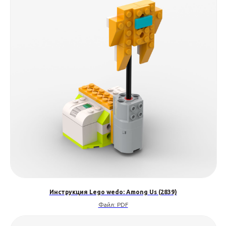
Инструкция Lego wedo: Among Us (2839)
Файл: PDF