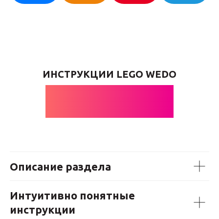
ИНСТРУКЦИИ LEGO WEDO
РОБОТЫ
Описание раздела
Интуитивно понятные
инструкции