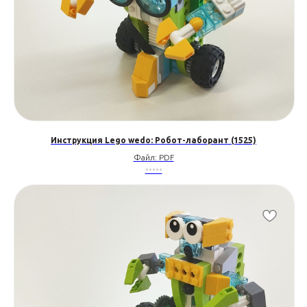
Инструкция Lego wedo: Робот-лаборант (1525)
Файл: PDF
•••••