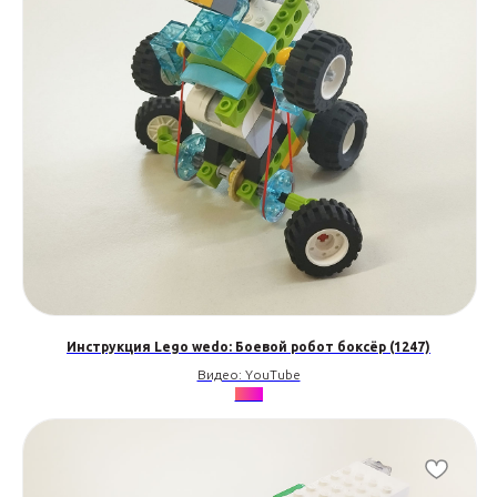
Инструкция Lego wedo: Боевой робот боксёр (1247)
Видео: YouTube
•••••