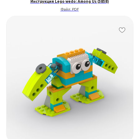
Инструкция Lego wedo: Among Us (3858)
Файл: PDF