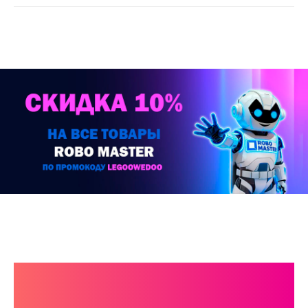
КАТАЛОГ