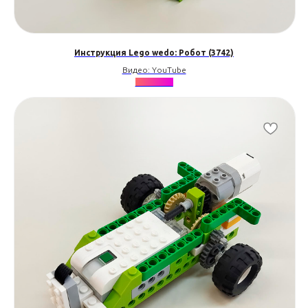
Инструкция Lego wedo: Робот (3742)
Видео: YouTube
★★★★★