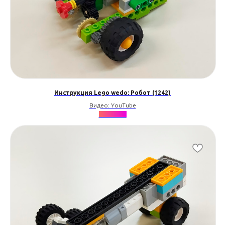
Инструкция Lego wedo: Робот (1242)
Видео: YouTube
★★★★★