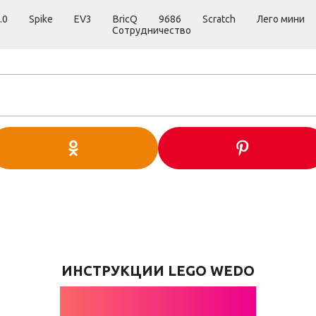
.0
Spike
EV3
BricQ
9686
Scratch
Лего мини
Сотрудничество
ИНСТРУКЦИИ LEGO WEDO
ШОПИНГ