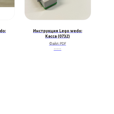
do:
Инструкция Lego wedo:
Касса (0732)
Файл: PDF
•••••