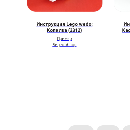
Инструкция Lego wedo:
Ин
Копилка (2312)
Кас
Пример
Видеообзор