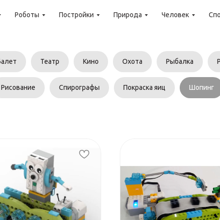
Роботы
Постройки
Природа
Человек
Сп
Балет
Театр
Кино
Охота
Рыбалка
Рисование
Спирографы
Покраска яиц
Шопинг