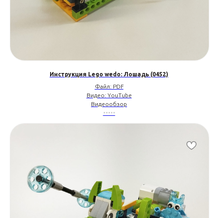
Инструкция Lego wedo: Лошадь (0452)
Файл: PDF
Видео: YouTube
Видеообзор
•••••