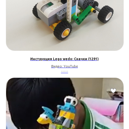
Инструкция Lego wedo: Скачки (1291)
Видео: YouTube
•••••