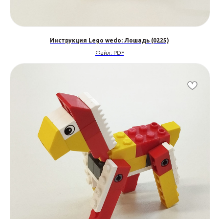
Инструкция Lego wedo: Лошадь (0225)
Файл: PDF