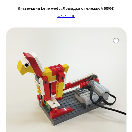
Инструкция Lego wedo: Лошадка с тележкой (0504)
Файл: PDF
•••