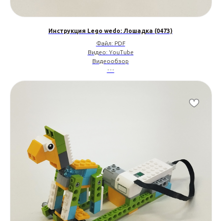
Инструкция Lego wedo: Лошадка (0473)
Файл: PDF
Видео: YouTube
Видеообзор
•••