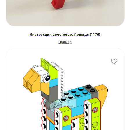
Инструкция Lego wedo: Лошадь (1176)
Пример