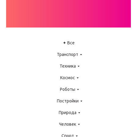
ИНСТРУКЦИЙ
LEGO WEDO
✦ Все
Транспорт
Техника
Космос
Роботы
Постройки
Природа
Человек
Спорт