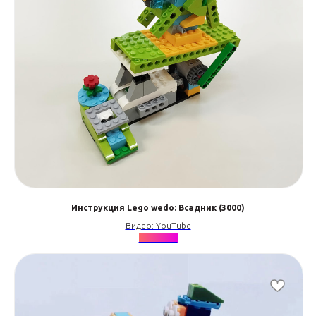
Инструкция Lego wedo: Всадник (3000)
Видео: YouTube
★★★★★