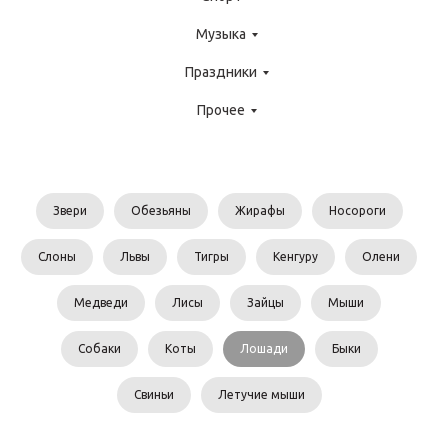
Музыка
Праздники
Прочее
Звери
Обезьяны
Жирафы
Носороги
Слоны
Львы
Тигры
Кенгуру
Олени
Медведи
Лисы
Зайцы
Мыши
Собаки
Коты
Лошади
Быки
Свиньи
Летучие мыши