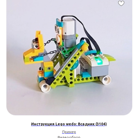
Инструкция Lego wedo: Всадник (3104)
Пример
Видеообзор