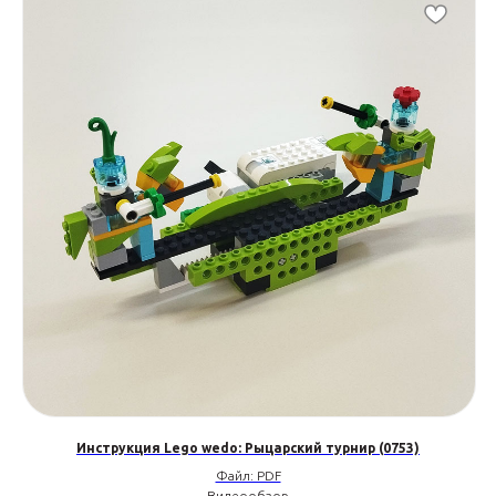
Инструкция Lego wedo: Рыцарский турнир (0753)
Файл: PDF
Видеообзор