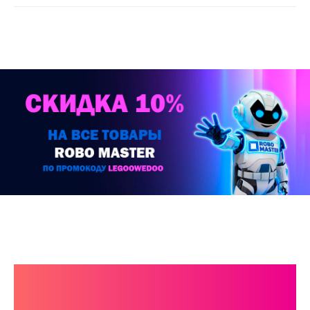
КАТАЛОГ