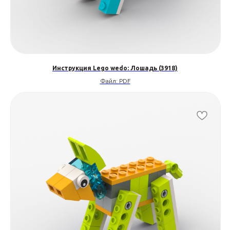
Инструкция Lego wedo: Лошадь (3918)
Файл: PDF