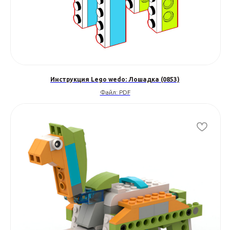
Инструкция Lego wedo: Лошадка (0853)
Файл: PDF