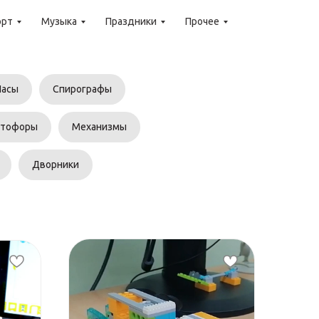
орт
Музыка
Праздники
Прочее
Часы
Спирографы
етофоры
Механизмы
Дворники