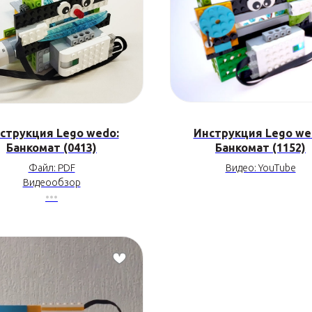
струкция Lego wedo:
Инструкция Lego we
Банкомат (0413)
Банкомат (1152)
Файл: PDF
Видео: YouTube
Видеообзор
•••