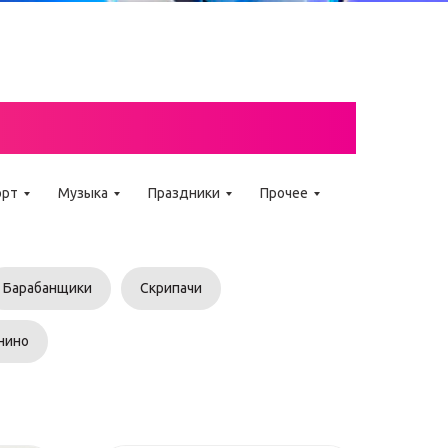
GO WEDO
орт
Музыка
Праздники
Прочее
Барабанщики
Скрипачи
нино