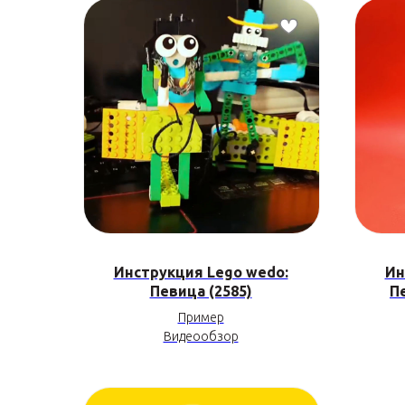
Инструкция Lego wedo:
Ин
Певица (2585)
П
Пример
Видеообзор