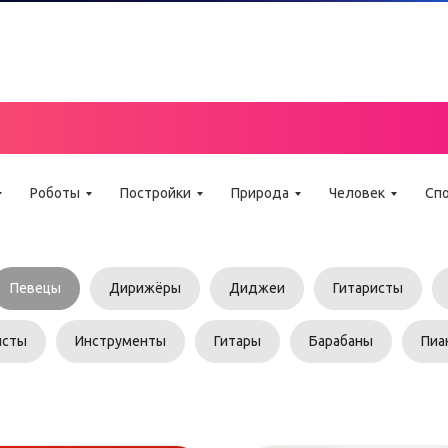
Г ИНСТРУКЦИЙ LE
Роботы
Постройки
Природа
Человек
Сп
Певецы
Дирижёры
Диджеи
Гитаристы
исты
Инструменты
Гитары
Барабаны
Пиа