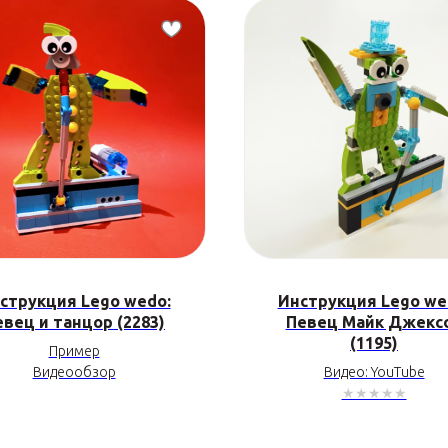
струкция Lego wedo:
Инструкция Lego we
евец и танцор (2283)
Певец Майк Джекс
(1195)
Пример
Видеообзор
Видео: YouTube
★★★★★