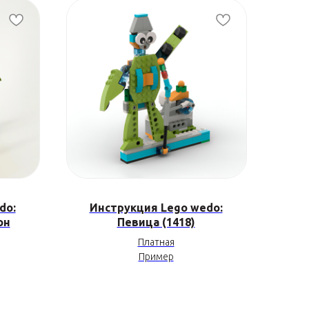
do:
Инструкция Lego wedo:
он
Певица (1418)
Платная
Пример