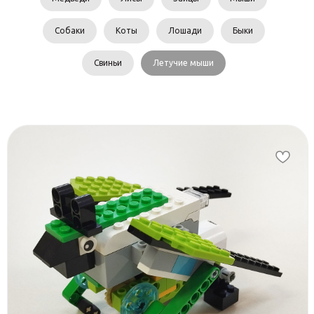
Собаки
Коты
Лошади
Быки
Свиньи
Летучие мыши