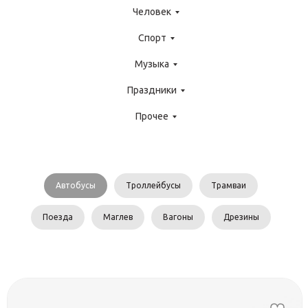
Человек
Спорт
Музыка
Праздники
Прочее
Автобусы
Троллейбусы
Трамваи
Поезда
Маглев
Вагоны
Дрезины