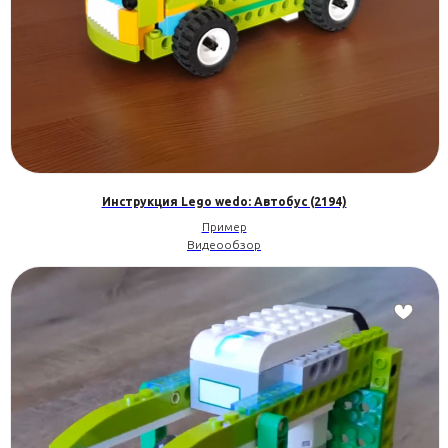
Инструкция Lego wedo: Автобус (2194)
Пример
Видеообзор