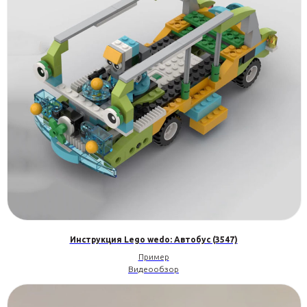
Инструкция Lego wedo: Автобус (3547)
Пример
Видеообзор