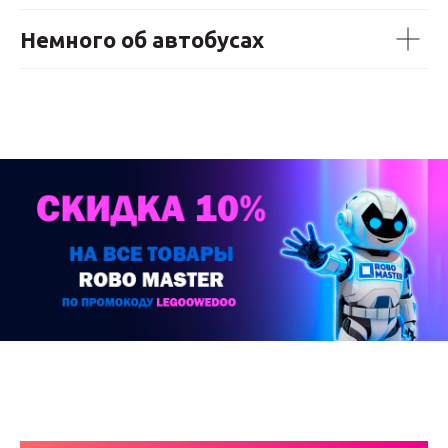
Немного об автобусах