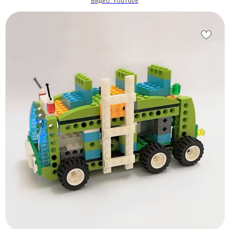
Видео: YouTube