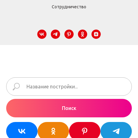
Сотрудничество
Поиск