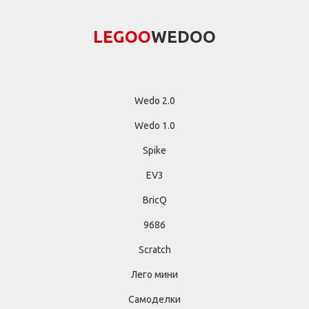
LEGОО
WEDОО
Wedo 2.0
Wedo 1.0
Spike
EV3
BricQ
9686
Scratch
Лего мини
Самоделки