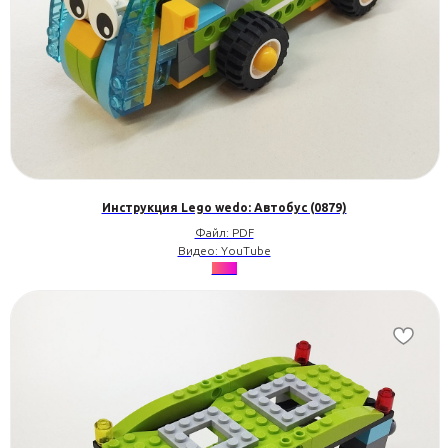
Инструкция Lego wedo: Автобус (0879)
Файл: PDF
Видео: YouTube
•••••