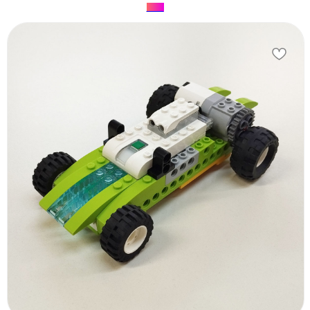
•••••